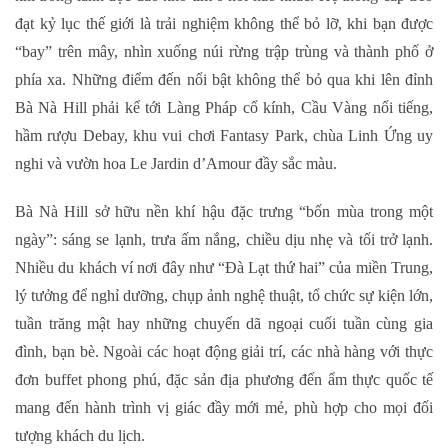
đạt kỷ lục thế giới là trải nghiệm không thể bỏ lỡ, khi bạn được
“bay” trên mây, nhìn xuống núi rừng trập trùng và thành phố ở
phía xa. Những điểm đến nổi bật không thể bỏ qua khi lên đỉnh
Bà Nà Hill phải kể tới Làng Pháp cổ kính, Cầu Vàng nổi tiếng,
hầm rượu Debay, khu vui chơi Fantasy Park, chùa Linh Ứng uy
nghi và vườn hoa Le Jardin d’Amour đầy sắc màu.
Bà Nà Hill sở hữu nền khí hậu đặc trưng “bốn mùa trong một
ngày”: sáng se lạnh, trưa ấm nắng, chiều dịu nhẹ và tối trở lạnh.
Nhiều du khách ví nơi đây như “Đà Lạt thứ hai” của miền Trung,
lý tưởng để nghỉ dưỡng, chụp ảnh nghệ thuật, tổ chức sự kiện lớn,
tuần trăng mật hay những chuyến dã ngoại cuối tuần cùng gia
đình, bạn bè. Ngoài các hoạt động giải trí, các nhà hàng với thực
đơn buffet phong phú, đặc sản địa phương đến ẩm thực quốc tế
mang đến hành trình vị giác đầy mới mẻ, phù hợp cho mọi đối
tượng khách du lịch.