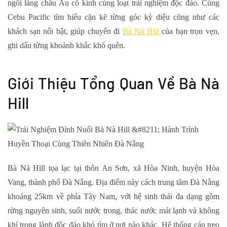
ngôi làng châu Âu cổ kính cùng loạt trải nghiệm độc đáo. Cùng
Cebu Pacific tìm hiểu cặn kẽ từng góc kỳ diệu cũng như các
khách sạn nổi bật, giúp chuyến đi
Bà Nà Hill
của bạn trọn vẹn,
ghi dấu từng khoảnh khắc khó quên.
Giới Thiệu Tổng Quan Về Bà Nà
Hill
Bà Nà Hill tọa lạc tại thôn An Sơn, xã Hòa Ninh, huyện Hòa
Vang, thành phố Đà Nẵng. Địa điểm này cách trung tâm Đà Nẵng
khoảng 25km về phía Tây Nam, với hệ sinh thái đa dạng gồm
rừng nguyên sinh, suối nước trong, thác nước mát lạnh và không
khí trong lành độc đáo khó tìm ở nơi nào khác. Hệ thống cáp treo