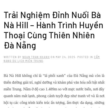
Skip to main content
Trải Nghiệm Đỉnh Nuối Bà
Nà Hill – Hành Trình Huyền
Thoại Cùng Thiên Nhiên
Đà Nẵng
WRITTEN BY
NGAN TRAN KHANH
ON
MAY 24, 2025
. POSTED IN
CẨM
NANG DU LỊCH MIỀN TRUNG
.
Bà Nà Hill
không chỉ là “lá phổi xanh” của Đà Nẵng mà còn là
thiên đường giải trí, nghỉ dưỡng và khám phá văn hóa nổi bật nhất
miền Trung. Nằm ở độ cao 1.489m so với mực nước biển, nơi đây
quanh năm mát lạnh, phong cảnh tuyệt đẹp như tranh vẽ và là nơi
hội tụ các công trình kiến trúc ấn tượng, ẩm thực đa dạng, những