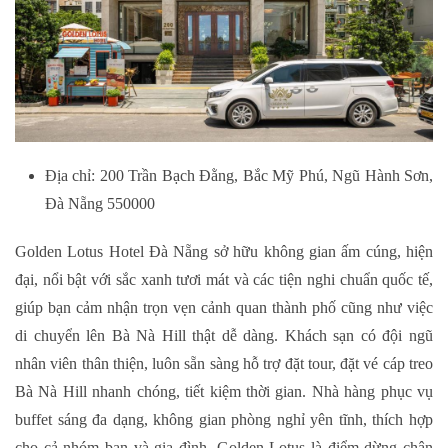
Địa chỉ: 200 Trần Bạch Đằng, Bắc Mỹ Phú, Ngũ Hành Sơn,
Đà Nẵng 550000
Golden Lotus Hotel Đà Nẵng sở hữu không gian ấm cúng, hiện
đại, nổi bật với sắc xanh tươi mát và các tiện nghi chuẩn quốc tế,
giúp bạn cảm nhận trọn vẹn cảnh quan thành phố cũng như việc
di chuyển lên Bà Nà Hill thật dễ dàng. Khách sạn có đội ngũ
nhân viên thân thiện, luôn sẵn sàng hỗ trợ đặt tour, đặt vé cáp treo
Bà Nà Hill nhanh chóng, tiết kiệm thời gian. Nhà hàng phục vụ
buffet sáng đa dạng, không gian phòng nghỉ yên tĩnh, thích hợp
cho cả nhóm bạn và gia đình. Golden Lotus là điểm dừng chân