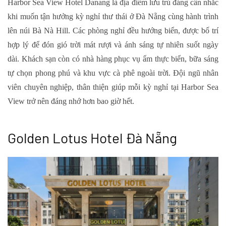
Harbor Sea View Hotel Danang là địa điểm lưu trú đáng cân nhắc
khi muốn tận hưởng kỳ nghỉ thư thái ở Đà Nẵng cùng hành trình
lên núi Bà Nà Hill. Các phòng nghỉ đều hướng biển, được bố trí
hợp lý để đón gió trời mát rượi và ánh sáng tự nhiên suốt ngày
dài. Khách sạn còn có nhà hàng phục vụ ẩm thực biển, bữa sáng
tự chọn phong phú và khu vực cà phê ngoài trời. Đội ngũ nhân
viên chuyên nghiệp, thân thiện giúp mỗi kỳ nghỉ tại Harbor Sea
View trở nên đáng nhớ hơn bao giờ hết.
Golden Lotus Hotel Đà Nẵng