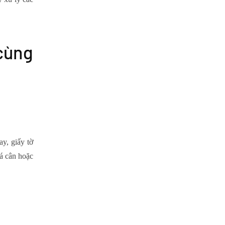
cùng
y, giấy tờ
uá cân hoặc