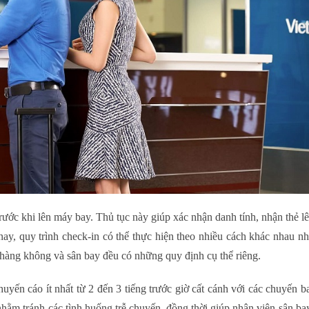
trước khi lên máy bay. Thủ tục này giúp xác nhận danh tính, nhận thẻ 
nay, quy trình check-in có thể thực hiện theo nhiều cách khác nhau nh
 hàng không và sân bay đều có những quy định cụ thể riêng.
uyến cáo ít nhất từ 2 đến 3 tiếng trước giờ cất cánh với các chuyến b
nhằm tránh các tình huống trễ chuyến, đồng thời giúp nhân viên sân ba