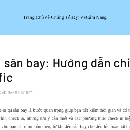
Trang Chủ
Về Chúng Tôi
Đặt Vé
Cẩm Nang
i sân bay: Hướng dẫn ch
fic
CẨM NANG MÁY BAY
.
k-in tại sân bay
là bước quan trọng giúp bạn tiết kiệm thời gian và có 
trình check-in, những lưu ý cần thiết và các phương thức check-in hi
cho bạn cái nhìn toàn diện, từ khi đến sân bay cho đến lúc hoàn tất t