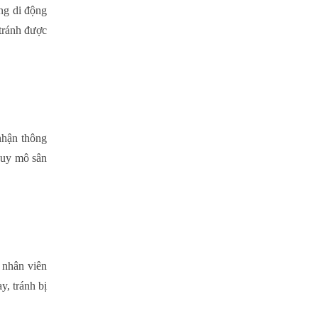
ng di động
 tránh được
 nhận thông
quy mô sân
ể nhân viên
y, tránh bị