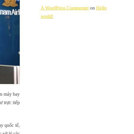
A WordPress Commenter
on
Hello
world!
lên máy bay
ư trực tiếp
ay quốc tế,
y xử lý các