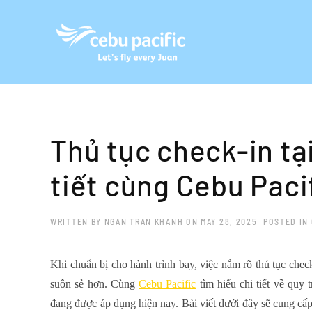
Skip to main content
Thủ tục check-in tạ
tiết cùng Cebu Paci
WRITTEN BY
NGAN TRAN KHANH
ON
MAY 28, 2025
. POSTED IN
Khi chuẩn bị cho hành trình bay, việc nắm rõ
thủ tục chec
suôn sẻ hơn. Cùng
Cebu Pacific
tìm hiểu chi tiết về quy 
đang được áp dụng hiện nay. Bài viết dưới đây sẽ cung cấp 