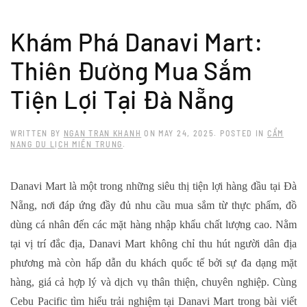
Skip to main content
Khám Phá Danavi Mart:
Thiên Đường Mua Sắm
Tiện Lợi Tại Đà Nẵng
WRITTEN BY
NGAN TRAN KHANH
ON
MAY 24, 2025
. POSTED IN
CẨM
NANG DU LỊCH MIỀN TRUNG
.
Danavi Mart
là một trong những siêu thị tiện lợi hàng đầu tại Đà
Nẵng, nơi đáp ứng đầy đủ nhu cầu mua sắm từ thực phẩm, đồ
dùng cá nhân đến các mặt hàng nhập khẩu chất lượng cao. Nằm
tại vị trí đắc địa, Danavi Mart không chỉ thu hút người dân địa
phương mà còn hấp dẫn du khách quốc tế bởi sự đa dạng mặt
hàng, giá cả hợp lý và dịch vụ thân thiện, chuyên nghiệp. Cùng
Cebu Pacific tìm hiểu trải nghiệm tại Danavi Mart trong bài viết