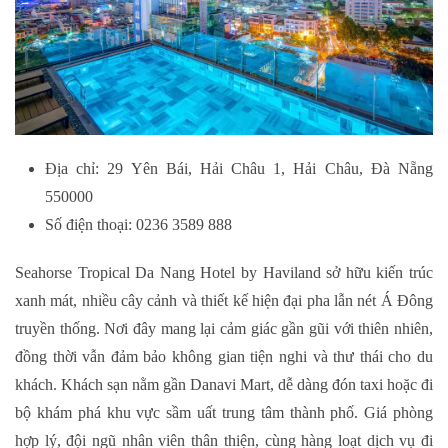
Địa chỉ: 29 Yên Bái, Hải Châu 1, Hải Châu, Đà Nẵng
550000
Số điện thoại: 0236 3589 888
Seahorse Tropical Da Nang Hotel by Haviland sở hữu kiến trúc
xanh mát, nhiều cây cảnh và thiết kế hiện đại pha lẫn nét Á Đông
truyền thống. Nơi đây mang lại cảm giác gần gũi với thiên nhiên,
đồng thời vẫn đảm bảo không gian tiện nghi và thư thái cho du
khách. Khách sạn nằm gần Danavi Mart, dễ dàng đón taxi hoặc đi
bộ khám phá khu vực sầm uất trung tâm thành phố. Giá phòng
hợp lý, đội ngũ nhân viên thân thiện, cùng hàng loạt dịch vụ đi