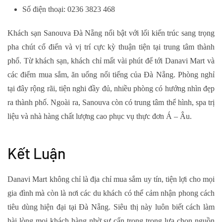
Số điện thoại: 0236 3823 468
Khách sạn Sanouva Đà Nẵng nổi bật với lối kiến trúc sang trọng
pha chút cổ điển và vị trí cực kỳ thuận tiện tại trung tâm thành
phố. Từ khách sạn, khách chỉ mất vài phút để tới Danavi Mart và
các điểm mua sắm, ăn uống nổi tiếng của Đà Nẵng. Phòng nghỉ
tại đây rộng rãi, tiện nghi đầy đủ, nhiều phòng có hướng nhìn đẹp
ra thành phố. Ngoài ra, Sanouva còn có trung tâm thể hình, spa trị
liệu và nhà hàng chất lượng cao phục vụ thực đơn Á – Âu.
Kết Luận
Danavi Mart không chỉ là địa chỉ mua sắm uy tín, tiện lợi cho mọi
gia đình mà còn là nơi các du khách có thể cảm nhận phong cách
tiêu dùng hiện đại tại Đà Nẵng. Siêu thị này luôn biết cách làm
hài lòng mọi khách hàng nhờ sự cẩn trọng trong lựa chọn nguồn