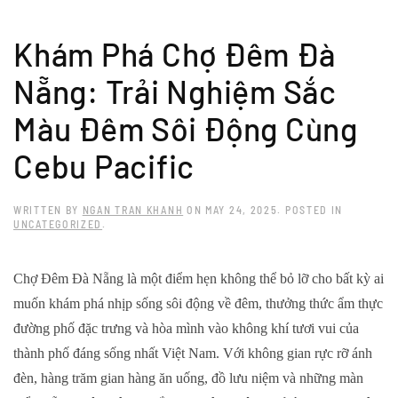
Skip to main content
Khám Phá Chợ Đêm Đà
Nẵng: Trải Nghiệm Sắc
Màu Đêm Sôi Động Cùng
Cebu Pacific
WRITTEN BY
NGAN TRAN KHANH
ON
MAY 24, 2025
. POSTED IN
UNCATEGORIZED
.
Chợ Đêm Đà Nẵng là một điểm hẹn không thể bỏ lỡ cho bất kỳ ai
muốn khám phá nhịp sống sôi động về đêm, thưởng thức ẩm thực
đường phố đặc trưng và hòa mình vào không khí tươi vui của
thành phố đáng sống nhất Việt Nam. Với không gian rực rỡ ánh
đèn, hàng trăm gian hàng ăn uống, đồ lưu niệm và những màn