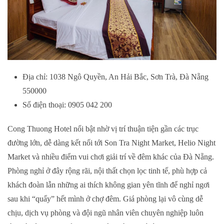
Địa chỉ: 1038 Ngô Quyền, An Hải Bắc, Sơn Trà, Đà Nẵng
550000
Số điện thoại: 0905 042 200
Cong Thuong Hotel nổi bật nhờ vị trí thuận tiện gần các trục
đường lớn, dễ dàng kết nối tới Son Tra Night Market, Helio Night
Market và nhiều điểm vui chơi giải trí về đêm khác của Đà Nẵng.
Phòng nghỉ ở đây rộng rãi, nội thất chọn lọc tinh tế, phù hợp cả
khách đoàn lẫn những ai thích không gian yên tĩnh để nghỉ ngơi
sau khi “quẩy” hết mình ở chợ đêm. Giá phòng lại vô cùng dễ
chịu, dịch vụ phòng và đội ngũ nhân viên chuyên nghiệp luôn