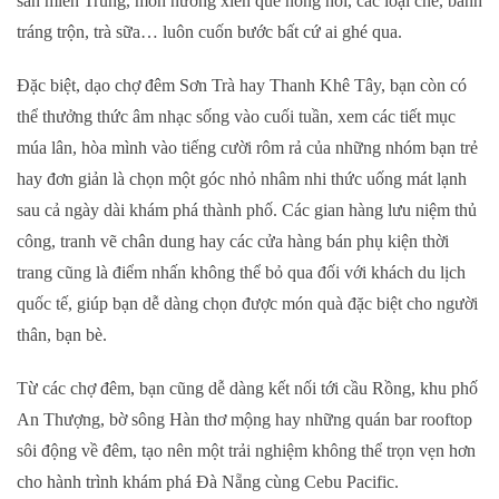
sản miền Trung, món nướng xiên que nóng hổi, các loại chè, bánh
tráng trộn, trà sữa… luôn cuốn bước bất cứ ai ghé qua.
Đặc biệt, dạo chợ đêm Sơn Trà hay Thanh Khê Tây, bạn còn có
thể thưởng thức âm nhạc sống vào cuối tuần, xem các tiết mục
múa lân, hòa mình vào tiếng cười rôm rả của những nhóm bạn trẻ
hay đơn giản là chọn một góc nhỏ nhâm nhi thức uống mát lạnh
sau cả ngày dài khám phá thành phố. Các gian hàng lưu niệm thủ
công, tranh vẽ chân dung hay các cửa hàng bán phụ kiện thời
trang cũng là điểm nhấn không thể bỏ qua đối với khách du lịch
quốc tế, giúp bạn dễ dàng chọn được món quà đặc biệt cho người
thân, bạn bè.
Từ các chợ đêm, bạn cũng dễ dàng kết nối tới cầu Rồng, khu phố
An Thượng, bờ sông Hàn thơ mộng hay những quán bar rooftop
sôi động về đêm, tạo nên một trải nghiệm không thể trọn vẹn hơn
cho hành trình khám phá Đà Nẵng cùng Cebu Pacific.