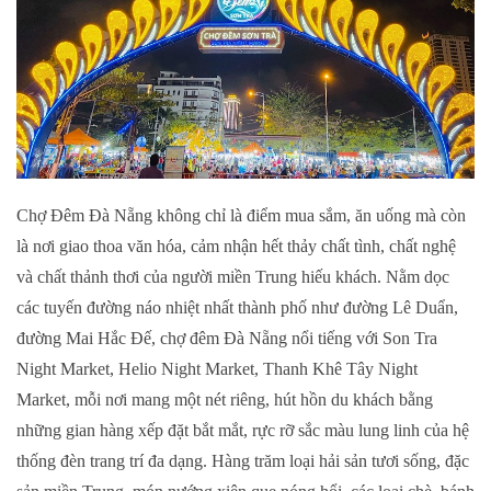
Chợ Đêm Đà Nẵng không chỉ là điểm mua sắm, ăn uống mà còn
là nơi giao thoa văn hóa, cảm nhận hết thảy chất tình, chất nghệ
và chất thảnh thơi của người miền Trung hiếu khách. Nằm dọc
các tuyến đường náo nhiệt nhất thành phố như đường Lê Duẩn,
đường Mai Hắc Đế, chợ đêm Đà Nẵng nổi tiếng với Son Tra
Night Market, Helio Night Market, Thanh Khê Tây Night
Market, mỗi nơi mang một nét riêng, hút hồn du khách bằng
những gian hàng xếp đặt bắt mắt, rực rỡ sắc màu lung linh của hệ
thống đèn trang trí đa dạng. Hàng trăm loại hải sản tươi sống, đặc