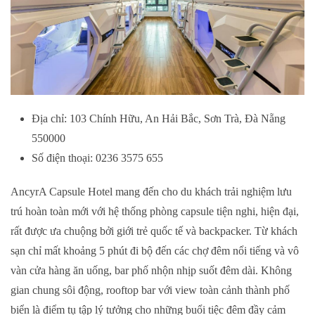
Địa chỉ: 103 Chính Hữu, An Hải Bắc, Sơn Trà, Đà Nẵng
550000
Số điện thoại: 0236 3575 655
AncyrA Capsule Hotel mang đến cho du khách trải nghiệm lưu
trú hoàn toàn mới với hệ thống phòng capsule tiện nghi, hiện đại,
rất được ưa chuộng bởi giới trẻ quốc tế và backpacker. Từ khách
sạn chỉ mất khoảng 5 phút đi bộ đến các chợ đêm nổi tiếng và vô
vàn cửa hàng ăn uống, bar phố nhộn nhịp suốt đêm dài. Không
gian chung sôi động, rooftop bar với view toàn cảnh thành phố
biển là điểm tụ tập lý tưởng cho những buổi tiệc đêm đầy cảm