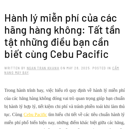
Skip to main content
Hành lý miễn phí của các
hãng hàng không: Tất tần
tật những điều bạn cần
biết cùng Cebu Pacific
WRITTEN BY
NGAN TRAN KHANH
ON
MAY 28, 2025
. POSTED IN
CẨM
NANG MÁY BAY
.
Trong hành trình bay, việc hiểu rõ quy định về
hành lý miễn phí
của các hãng hàng không
đóng vai trò quan trọng giúp bạn chuẩn
bị hành lý hợp lý, tiết kiệm chi phí và tránh phiền toái khi làm thủ
tục. Cùng
Cebu Pacific
tìm hiểu chi tiết về các tiêu chuẩn hành lý
miễn phí phổ biến hiện nay, những điểm khác biệt giữa các hãng,