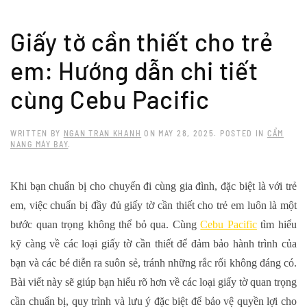
Skip to main content
Giấy tờ cần thiết cho trẻ
em: Hướng dẫn chi tiết
cùng Cebu Pacific
WRITTEN BY
NGAN TRAN KHANH
ON
MAY 28, 2025
. POSTED IN
CẨM
NANG MÁY BAY
.
Khi bạn chuẩn bị cho chuyến đi cùng gia đình, đặc biệt là với trẻ
em, việc chuẩn bị đầy đủ giấy tờ cần thiết cho trẻ em luôn là một
bước quan trọng không thể bỏ qua. Cùng
Cebu Pacific
tìm hiểu
kỹ càng về các loại giấy tờ cần thiết để đảm bảo hành trình của
bạn và các bé diễn ra suôn sẻ, tránh những rắc rối không đáng có.
Bài viết này sẽ giúp bạn hiểu rõ hơn về các loại giấy tờ quan trọng
cần chuẩn bị, quy trình và lưu ý đặc biệt để bảo vệ quyền lợi cho